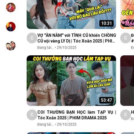
10:31
VỢ "ĂN NẰM" với TÌNH CŨ khiến CHỒNG
Đ
C
C
CŨ vội vàng LY DỊ | Tóc Xoăn 2025 | PHIM
#
DRAMA 2025
Đang tải...
•
29/10/2025
Đa
53:47
COI THƯỜNG BẠN HỌC làm TẠP VỤ |
H
C
C
Tóc Xoăn 2025 | PHIM DRAMA 2025
Đa
Đang tải...
•
29/10/2025