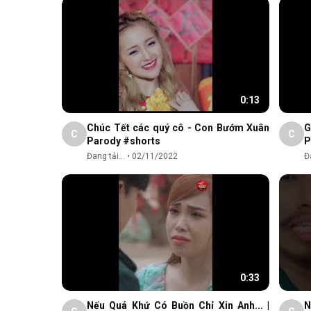
0:13
Chúc Tết các quý cô - Con Bướm Xuân
G
C
C
Parody #shorts
P
Đang tải...
•
02/11/2022
Đa
0:33
Nếu Quá Khứ Có Buồn Chỉ Xin Anh... |
N