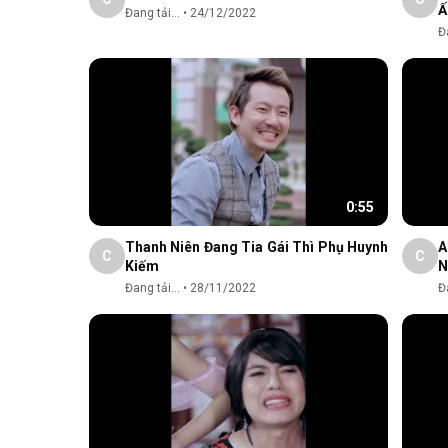
Ấ
Đang tải...
•
24/12/2022
Đa
0:55
Thanh Niên Đang Tia Gái Thì Phụ Huynh
A
C
C
Kiếm
Đang tải...
•
28/11/2022
Đa