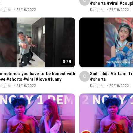
C

#shorts #viral #coup
ng tải...
•
26/10/2022
Đang tải...
•
26/10/2022
0:28
ometimes you have to be honest with
Sinh nhật Võ Lâm Tr
C
ove #shorts #viral #love #funny
#shorts
ng tải...
•
21/10/2022
Đang tải...
•
20/10/2022