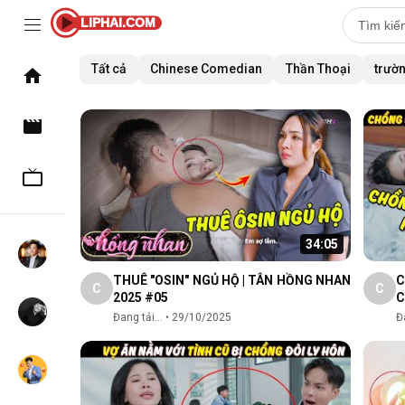
LIPHAI.COM
Tất cả
Chinese Comedian
Thần Thoại
trườ
34:05
THUÊ "OSIN" NGỦ HỘ | TÂN HỒNG NHAN
C
C
C
2025 #05
C
P
Đang tải...
•
29/10/2025
Đa