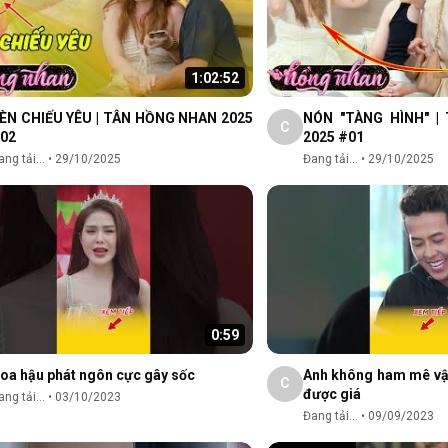
1:02:52
ÈN CHIẾU YÊU | TÂN HỒNG NHAN 2025
NÓN "TÀNG HÌNH" |
C
02
2025 #01
ng tải...
•
29/10/2025
Đang tải...
•
29/10/2025
0:59
oa hậu phát ngôn cực gây sốc
Anh không ham mê vật
C
được giá
ng tải...
•
03/10/2023
Đang tải...
•
09/09/2023