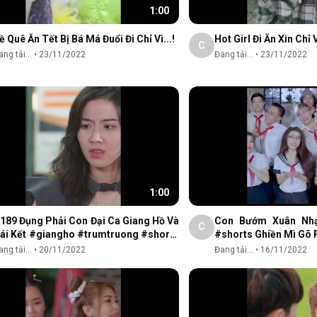
1:00
ề Quê Ăn Tết Bị Bá Má Đuổi Đi Chỉ Vì...!
C
ng tải...
•
23/11/2022
Đang tải...
•
23/11/2022
1:00
189 Đụng Phải Con Đại Ca Giang Hồ Và
Con Bướm Xuân Nhạ
C
ái Kết #giangho #trumtruong #shorts
#shorts Ghiền Mì Gõ
chidai
ng tải...
•
20/11/2022
Đang tải...
•
16/11/2022