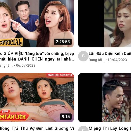
2:25:53
ô GIÚP VIỆC "tằng tưa" với chồng, bị vợ
Lần Đầu Diện Kiến Qu
C
hát hiện ĐÁNH GHEN ngay tại nhà |
Đang tải...
•
19/04/2023
him Việt Nam Hay 2023
ng tải...
•
06/07/2023
9:15
hồng Trả Thù Vợ Đến Liệt Giường Vì
Miệng Thì Lấy Lòng
C