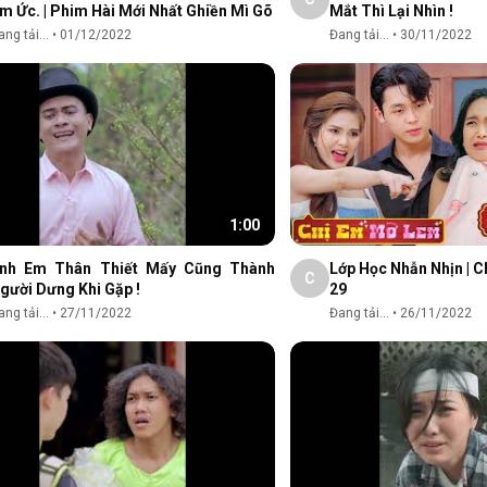
m Ức. | Phim Hài Mới Nhất Ghiền Mì Gõ
Mắt Thì Lại Nhìn !
ng tải...
•
01/12/2022
Đang tải...
•
30/11/2022
1:00
nh Em Thân Thiết Mấy Cũng Thành
Lớp Học Nhẫn Nhịn | 
C
Người Dưng Khi Gặp !
29
ng tải...
•
27/11/2022
Đang tải...
•
26/11/2022