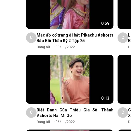
0:59
Mặc đồ cổ trang đi bắt Pikachu #shorts
L
C
C
Bảo Bối Thần Kỳ 2 Tập 25
B
Đang tải...
•
09/11/2022
Đa
0:13
Biệt Danh Của Thiếu Gia Sài Thành
C
C
C
#shorts Hài Mì Gõ
X
Đang tải...
•
06/11/2022
Đa