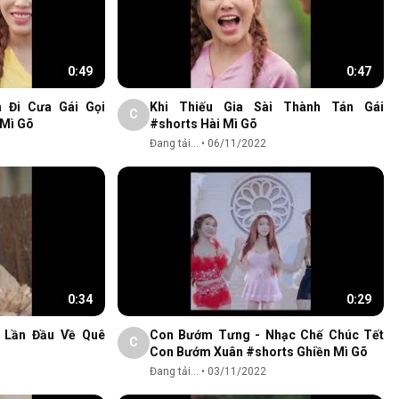
0:49
0:47
h Đi Cưa Gái Gọi
Khi Thiếu Gia Sài Thành Tán Gái
C
 Mì Gõ
#shorts Hài Mì Gõ
Đang tải...
•
06/11/2022
0:34
0:29
h Lần Đầu Về Quê
Con Bướm Tưng - Nhạc Chế Chúc Tết
C
Con Bướm Xuân #shorts Ghiền Mì Gõ
Đang tải...
•
03/11/2022