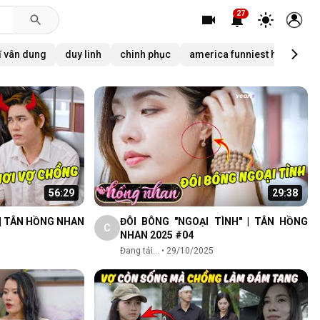
27
ĩ vân dung
duy linh
chinh phục
america funniest home vid
56:29
29:38
| TÂN HỒNG NHAN
ĐÔI BÔNG "NGOẠI TÌNH" | TÂN HỒNG
C
NHAN 2025 #04
Đang tải...
•
29/10/2025