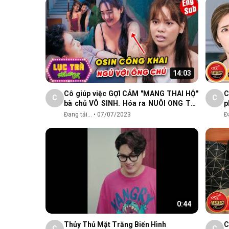
14:03
Cô giúp việc GỢI CẢM "MANG THAI HỘ"
C
C
C
bà chủ VÔ SINH. Hóa ra NUÔI ONG TAY
p
ÁO | Phim Ngắn Việt Nam 2023
P
Đang tải...
•
07/07/2023
Đa
0:44
Thủy Thủ Mặt Trăng Biến Hình
C
C
C