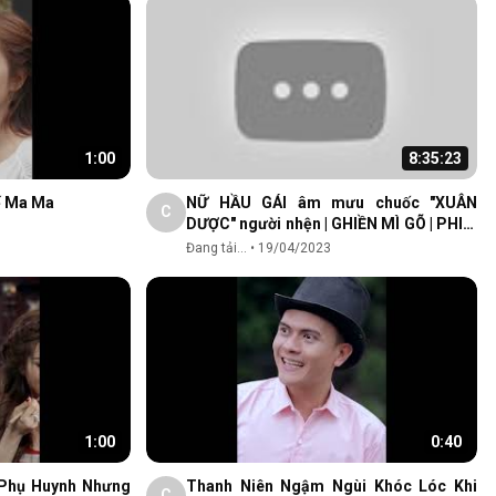
1:00
8:35:23
ế Ma Ma
NỮ HẦU GÁI âm mưu chuốc "XUÂN
C
DƯỢC" người nhện | GHIỀN MÌ GÕ | PHIM
HÀI HAY NHẤT 2023
Đang tải...
•
19/04/2023
1:00
0:40
 Phụ Huynh Nhưng
Thanh Niên Ngậm Ngùi Khóc Lóc Khi
C