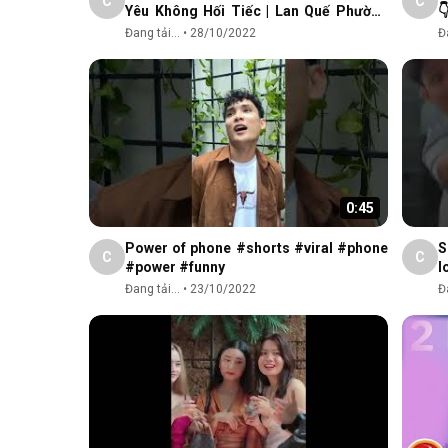
C
C
Yêu Không Hối Tiếc | Lan Quế Phường

OST
Đang tải...
•
28/10/2022
Đa
0:45
Power of phone #shorts #viral #phone
S
C
C
#power #funny
l
Đang tải...
•
23/10/2022
Đa