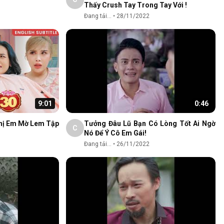
Thấy Crush Tay Trong Tay Với !
Đang tải...
•
28/11/2022
9:01
0:46
Chị Em Mờ Lem Tập
Tưởng Đâu Lũ Bạn Có Lòng Tốt Ai Ngờ
C
Nó Để Ý Cô Em Gái!
Đang tải...
•
26/11/2022