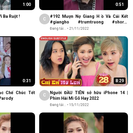
1:00
0:51
Hot Girl Đi Ăn Xin Chỉ Vì Ba Ruột !
#192 Mượn Nợ Giang H ồ Và Cái Kết
C
#giangho #trumtruong #shorts
#chidai
Đang tải...
•
21/11/2022
0:31
8:29
c Chế Chúc Tết
Người ĐẦU TIÊN sở hữu iPhone 14 |
C
 Parody
Phim Hài Mì Gõ Hay 2022
Đang tải...
•
15/11/2022