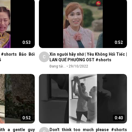
0:53
0:52
 #shorts Bảo Bối
Xin người hãy nhớ | Yêu Không Hổi Tiếc |
C
5
LAN QUẾ PHƯỜNG OST #shorts
Đang tải...
•
29/10/2022
0:52
0:40
ith a gentle guy
Don't think too much please #shorts