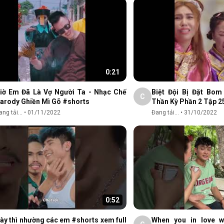
0:21
iờ Em Đã Là Vợ Người Ta - Nhạc Chế
Biệt Đội Bị Đặt Bom
C
arody Ghiền Mì Gõ #shorts
Thần Kỳ Phần 2 Tập 2
ng tải...
•
01/11/2022
Đang tải...
•
31/10/2022
0:52
ày thì nhường các em #shorts xem full
When you in love w