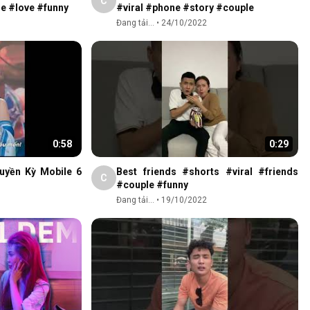
C
le #love #funny
#viral #phone #story #couple
Đang tải...
•
24/10/2022
0:58
0:29
uyền Kỳ Mobile 6
Best friends #shorts #viral #friends
C
#couple #funny
Đang tải...
•
19/10/2022