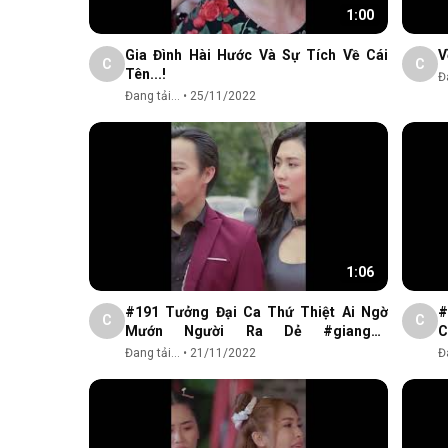
1:00
Gia Đình Hài Hước Và Sự Tích Về Cái
V
C
C
Tên...!
Đa
Đang tải...
•
25/11/2022
1:06
#191 Tưởng Đại Ca Thứ Thiệt Ai Ngờ
#
C
C
Mướn Người Ra Dẻ #giangho
C
#trumtruong #shorts #chidai
#
Đang tải...
•
21/11/2022
Đa