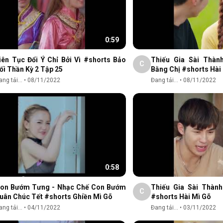
0:59
iên Tục Đổi Ý Chỉ Bởi Vì #shorts Bảo
Thiếu Gia Sài Thàn
C
ối Thần Kỳ 2 Tập 25
Bằng Chị #shorts Hài
ng tải...
•
08/11/2022
Đang tải...
•
08/11/2022
0:58
on Bướm Tưng - Nhạc Chế Con Bướm
Thiếu Gia Sài Thàn
C
uân Chúc Tết #shorts Ghiền Mì Gõ
#shorts Hài Mì Gõ
ng tải...
•
04/11/2022
Đang tải...
•
03/11/2022