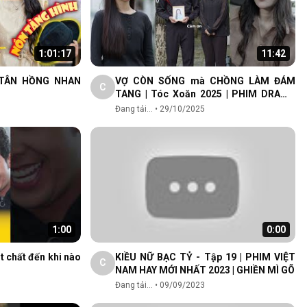
1:01:17
11:42
 TÂN HỒNG NHAN
VỢ CÒN SỐNG mà CHỒNG LÀM ĐÁM
C
TANG | Tóc Xoăn 2025 | PHIM DRAMA
2025
Đang tải...
•
29/10/2025
1:00
0:00
 chất đến khi nào
KIỀU NỮ BẠC TỶ - Tập 19 | PHIM VIỆT
C
NAM HAY MỚI NHẤT 2023 | GHIỀN MÌ GÕ
Đang tải...
•
09/09/2023