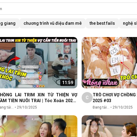
ng giang
chương trình vũ điệu đam mê
the best fails
nghệ s
11:59
HỒNG LAI TRIM XIN TỪ THIỆN VỢ
TRÒ CHƠI VỢ CHỒNG 
C
ẦM TIỀN NUÔI TRAI | Tóc Xoăn 2025 |
2025 #03
HIM DRAMA 2025
ng tải...
•
29/10/2025
Đang tải...
•
29/10/2025