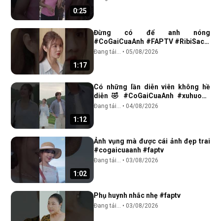
0:25
Đừng có để anh nóng
#CoGaiCuaAnh #FAPTV #RibiSachi
#OtisDoNhatTruong
Đang tải...
•
05/08/2026
1:17
Có những lần diễn viên không hề
diễn 🤣 #CoGaiCuaAnh #xuhuong
#FAPtv #reel #Ribi #Otis #tinhcam
Đang tải...
•
04/08/2026
1:12
Ảnh vụng mà được cái ảnh đẹp trai
#cogaicuaanh #faptv
Đang tải...
•
03/08/2026
1:02
Phụ huynh nhắc nhẹ #faptv
Đang tải...
•
03/08/2026