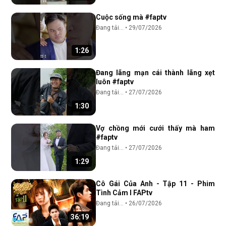
Cuộc sống mà #faptv
Đang tải...
•
29/07/2026
1:26
Đang lãng mạn cái thành lãng xẹt
luôn #faptv
Đang tải...
•
27/07/2026
1:30
Vợ chồng mới cưới thấy mà ham
#faptv
Đang tải...
•
27/07/2026
1:29
Cô Gái Của Anh - Tập 11 - Phim
Tình Cảm I FAPtv
Đang tải...
•
26/07/2026
36:19