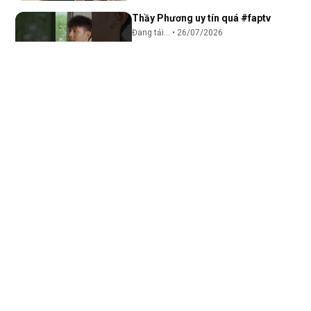
Thầy Phương uy tín quá #faptv
Đang tải...
•
26/07/2026
1:30
Lúc lên mặt hết mình nhận kết quả
hết hồn #faptv
Đang tải...
•
26/07/2026
1:30
Pun cũng có ngày sợ Nơ bỏ
#cogaicuaanh #tap10
Đang tải...
•
25/07/2026
1:27
Mẹ chồng ưng rồi mà anh ấy chưa tỏ
tình :))
Đang tải...
•
23/07/2026
1:18