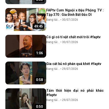
FAPtv Cơm Nguội x Đậu Phộng TV :
Tập 370 : Gia Đình Bất Đắc Dĩ
Đang tải...
•
30/07/2026
49:45
Có gì có tí vật chất mới trôi #faptv
Đang tải...
•
30/07/2026
1:06
Gia cát bủ nô phán quá khét #faptv
Đang tải...
•
29/07/2026
0:58
Tấm thời hiện đại nó phải khác
#faptv
Đang tải...
•
29/07/2026
0:50