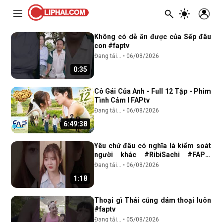
Tất cả
Video
hài dân gian
Tasty Paws
khoa nguyễn
clip w
LIPHAI.COM
Không có dễ ăn được của Sếp đâu
con #faptv
Đang tải...
•
06/08/2026
0:35
Cô Gái Của Anh - Full 12 Tập - Phim
Tình Cảm I FAPtv
Đang tải...
•
06/08/2026
6:49:38
Yêu chứ đâu có nghĩa là kiểm soát
người khác #RibiSachi #FAPtv
#reels #CoGaiCuaAnh #viral
Đang tải...
•
06/08/2026
#xuhuong
1:18
Thoại gì Thái cũng dám thoại luôn
#faptv
Đang tải...
•
05/08/2026