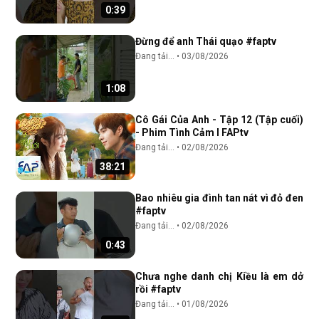
0:39
Đừng để anh Thái quạo #faptv
Đang tải...
•
03/08/2026
1:08
Cô Gái Của Anh - Tập 12 (Tập cuối)
- Phim Tình Cảm I FAPtv
Đang tải...
•
02/08/2026
38:21
Bao nhiêu gia đình tan nát vì đỏ đen
#faptv
Đang tải...
•
02/08/2026
0:43
Chưa nghe danh chị Kiều là em dở
rồi #faptv
Đang tải...
•
01/08/2026