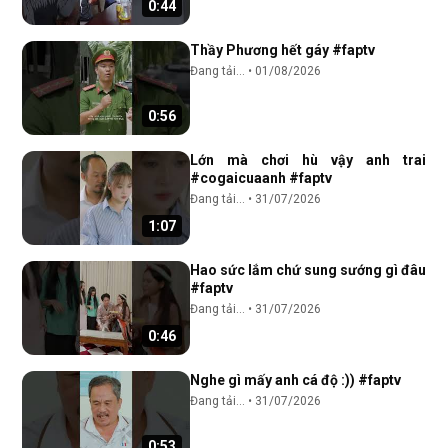
0:44
Thầy Phương hết gáy #faptv
Đang tải...
•
01/08/2026
0:56
Lớn mà chơi hù vậy anh trai
#cogaicuaanh #faptv
Đang tải...
•
31/07/2026
1:07
Hao sức lắm chứ sung sướng gì đâu
#faptv
Đang tải...
•
31/07/2026
0:46
Nghe gì mấy anh cá độ :)) #faptv
Đang tải...
•
31/07/2026
0:53