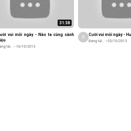
31:38
ười vui mỗi ngày - Nào ta cùng sành
Cười vui mỗi ngày - 
C
iệu
Đang tải...
•
03/10/2013
ng tải...
•
16/10/2013