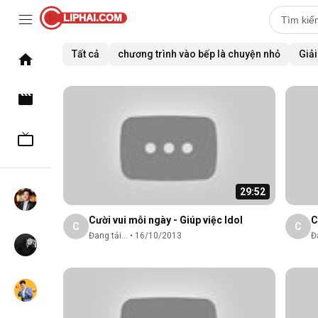
LIPHAI.COM
Tất cả
chương trình vào bếp là chuyện nhỏ
Giải
29:52
Cười vui mỗi ngày - Giúp việc Idol
C
C
C
Đang tải...
•
16/10/2013
Đa