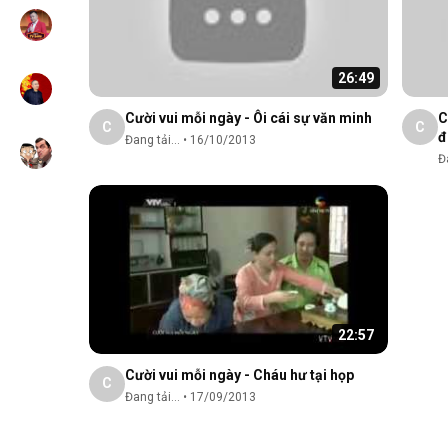
26:49
Cười vui mỗi ngày - Ôi cái sự văn minh
C
C
C
đ
Đang tải...
•
16/10/2013
Đa
22:57
Cười vui mỗi ngày - Cháu hư tại họp
C
Đang tải...
•
17/09/2013