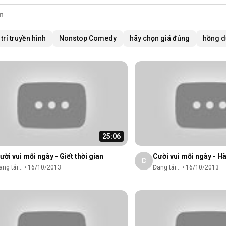
 trí truyền hình
Nonstop Comedy
hãy chọn giá đúng
hồng 
25:06
ười vui mỗi ngày - Giết thời gian
Cười vui mỗi ngày - H
C
ng tải...
•
16/10/2013
Đang tải...
•
16/10/2013