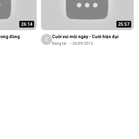
26:14
25:57
Hương đồng
Cười vui mỗi ngày - Cưới hiện đại
C
Đang tải...
•
26/09/2013