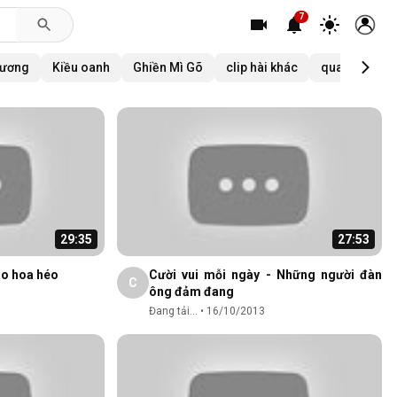
7
dương
Kiều oanh
Ghiền Mì Gõ
clip hài khác
quang linh
29:35
27:53
ào hoa héo
Cười vui mỗi ngày - Những người đàn
C
ông đảm đang
Đang tải...
•
16/10/2013