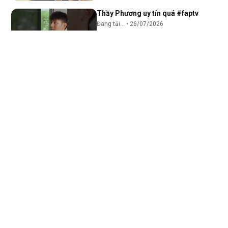
Thầy Phương uy tín quá #faptv
Đang tải...
•
26/07/2026
1:30
Lúc lên mặt hết mình nhận kết quả
hết hồn #faptv
Đang tải...
•
26/07/2026
1:30
Pun cũng có ngày sợ Nơ bỏ
#cogaicuaanh #tap10
Đang tải...
•
25/07/2026
1:27
Mẹ chồng ưng rồi mà anh ấy chưa tỏ
tình :))
Đang tải...
•
23/07/2026
1:18