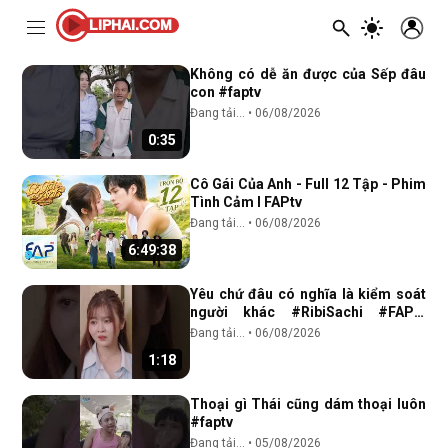
Tất cả
hãy chọn giá đúng
Hari Won
hồng tơ
chương trình đấu
LIPHAI.COM
Không có dễ ăn được của Sếp đâu
con #faptv
Đang tải...
•
06/08/2026
0:35
Cô Gái Của Anh - Full 12 Tập - Phim
Tình Cảm I FAPtv
Đang tải...
•
06/08/2026
6:49:38
Yêu chứ đâu có nghĩa là kiểm soát
người khác #RibiSachi #FAPtv
#reels #CoGaiCuaAnh #viral
Đang tải...
•
06/08/2026
#xuhuong
1:18
Thoại gì Thái cũng dám thoại luôn
#faptv
Đang tải...
•
05/08/2026