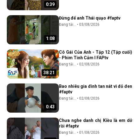
0:39
Đừng để anh Thái quạo #faptv
Đang tải...
•
03/08/2026
1:08
Cô Gái Của Anh - Tập 12 (Tập cuối)
- Phim Tình Cảm I FAPtv
Đang tải...
•
02/08/2026
38:21
Bao nhiêu gia đình tan nát vì đỏ đen
#faptv
Đang tải...
•
02/08/2026
0:43
Chưa nghe danh chị Kiều là em dở
rồi #faptv
Đang tải...
•
01/08/2026