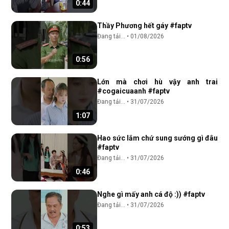
0:44
Thầy Phương hết gáy #faptv
Đang tải...
•
01/08/2026
0:56
Lớn mà chơi hù vậy anh trai
#cogaicuaanh #faptv
Đang tải...
•
31/07/2026
1:07
Hao sức lắm chứ sung sướng gì đâu
#faptv
Đang tải...
•
31/07/2026
0:46
Nghe gì mấy anh cá độ :)) #faptv
Đang tải...
•
31/07/2026
0:53