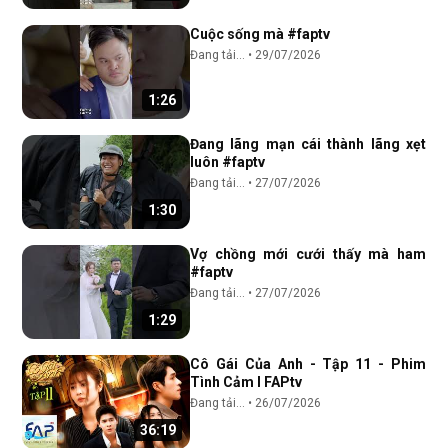
Cuộc sống mà #faptv
Đang tải...
•
29/07/2026
1:26
Đang lãng mạn cái thành lãng xẹt
luôn #faptv
Đang tải...
•
27/07/2026
1:30
Vợ chồng mới cưới thấy mà ham
#faptv
Đang tải...
•
27/07/2026
1:29
Cô Gái Của Anh - Tập 11 - Phim
Tình Cảm I FAPtv
Đang tải...
•
26/07/2026
36:19