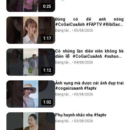
0:25
Đừng có để anh nóng
#CoGaiCuaAnh #FAPTV #RibiSachi
#OtisDoNhatTruong
Đang tải...
•
05/08/2026
1:17
Có những lần diễn viên không hề
diễn 🤣 #CoGaiCuaAnh #xuhuong
#FAPtv #reel #Ribi #Otis #tinhcam
Đang tải...
•
04/08/2026
1:12
Ảnh vụng mà được cái ảnh đẹp trai
#cogaicuaanh #faptv
Đang tải...
•
03/08/2026
1:02
Phụ huynh nhắc nhẹ #faptv
Đang tải...
•
03/08/2026