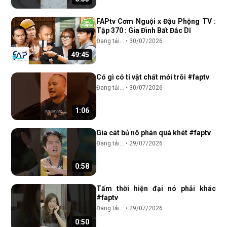
FAPtv Cơm Nguội x Đậu Phộng TV :
Tập 370 : Gia Đình Bất Đắc Dĩ
Đang tải...
•
30/07/2026
49:45
Có gì có tí vật chất mới trôi #faptv
Đang tải...
•
30/07/2026
1:06
Gia cát bủ nô phán quá khét #faptv
Đang tải...
•
29/07/2026
0:58
Tấm thời hiện đại nó phải khác
#faptv
Đang tải...
•
29/07/2026
0:50