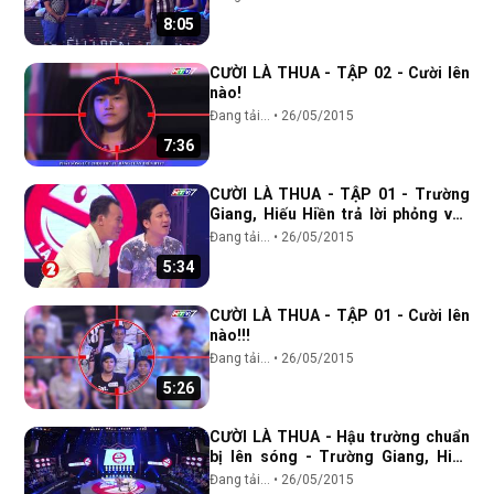
8:05
CƯỜI LÀ THUA - TẬP 02 - Cười lên
nào!
Đang tải...
•
26/05/2015
7:36
CƯỜI LÀ THUA - TẬP 01 - Trường
Giang, Hiếu Hiền trả lời phỏng vấn
cực vui
Đang tải...
•
26/05/2015
5:34
CƯỜI LÀ THUA - TẬP 01 - Cười lên
nào!!!
Đang tải...
•
26/05/2015
5:26
CƯỜI LÀ THUA - Hậu trường chuẩn
bị lên sóng - Trường Giang, Hiếu
Hiền
Đang tải...
•
26/05/2015