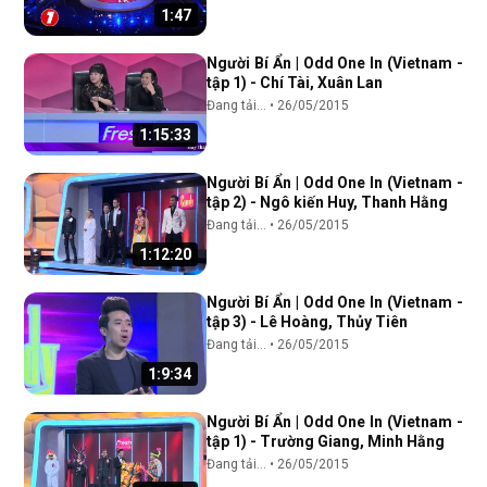
1:47
Người Bí Ẩn | Odd One In (Vietnam -
tập 1) - Chí Tài, Xuân Lan
Đang tải...
•
26/05/2015
1:15:33
Người Bí Ẩn | Odd One In (Vietnam -
tập 2) - Ngô kiến Huy, Thanh Hằng
Đang tải...
•
26/05/2015
1:12:20
Người Bí Ẩn | Odd One In (Vietnam -
tập 3) - Lê Hoàng, Thủy Tiên
Đang tải...
•
26/05/2015
1:9:34
Người Bí Ẩn | Odd One In (Vietnam -
tập 1) - Trường Giang, Minh Hằng
Đang tải...
•
26/05/2015