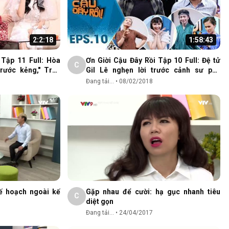
2:2:18
1:58:43
 Tập 11 Full: Hòa
Ơn Giời Cậu Đây Rồi Tập 10 Full: Đệ tử
C
rước kẻng," Trấn
Gil Lê nghẹn lời trước cảnh sư phụ
đã héo"
Trường Giang bị ChiPu nhập
Đang tải...
•
08/02/2018
ế hoạch ngoài kế
Gặp nhau để cười: hạ gục nhanh tiêu
C
diệt gọn
Đang tải...
•
24/04/2017