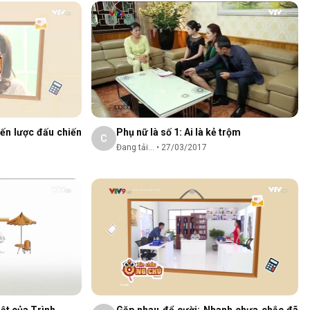
iến lược đấu chiến
Phụ nữ là số 1: Ai là kẻ trộm
C
Đang tải...
•
27/03/2017
hật của Trình
Gặp nhau để cười: Nhanh chưa chắc đã