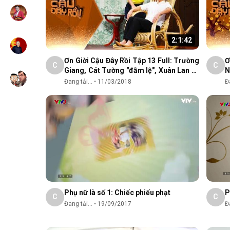
2:1:42
Ơn Giời Cậu Đây Rồi Tập 13 Full: Trường
Ơ
C
C
Giang, Cát Tường "đẫm lệ", Xuân Lan và
N
nỗi đau tình cũ
k
Đang tải...
•
11/03/2018
Đa
Phụ nữ là số 1: Chiếc phiếu phạt
P
C
C
Đang tải...
•
19/09/2017
Đa