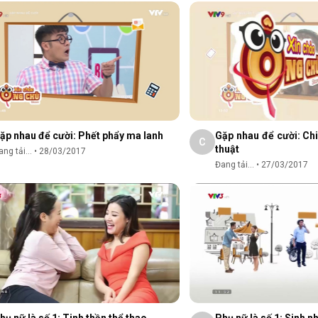
ặp nhau để cười: Phết phẩy ma lanh
Gặp nhau để cười: Ch
C
thuật
ng tải...
•
28/03/2017
Đang tải...
•
27/03/2017
hụ nữ là số 1: Tinh thần thể thao
Phụ nữ là số 1: Sinh n