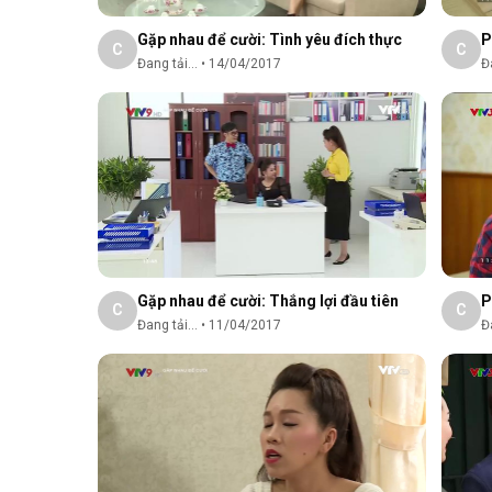
Gặp nhau để cười: Tình yêu đích thực
P
C
C
Đang tải...
•
14/04/2017
Đa
Gặp nhau để cười: Thắng lợi đầu tiên
P
C
C
Đang tải...
•
11/04/2017
Đa