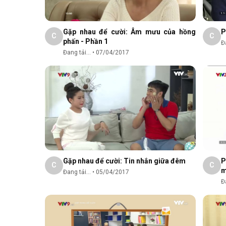
Gặp nhau để cười: Âm mưu của hồng
P
C
C
phấn - Phần 1
Đa
Đang tải...
•
07/04/2017
Gặp nhau để cười: Tin nhắn giữa đêm
P
C
C
Đang tải...
•
05/04/2017
Đa