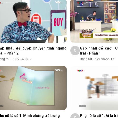
ặp nhau để cười: Chuyện tình ngang
Gặp nhau để cười: C
C
rái - Phần 2
trái - Phần 1
ng tải...
•
22/04/2017
Đang tải...
•
21/04/2017
hụ nữ là số 1: Minh chứng trẻ trung
Phụ nữ là số 1: Ai là tr
C