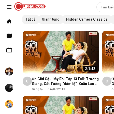
LIPHAI.COM
Tất cả
thanh tùng
Hidden Camera Classics
2:1:42
Ơn Giời Cậu Đây Rồi Tập 13 Full: Trường
Ơ
C
C
Giang, Cát Tường "đẫm lệ", Xuân Lan và
G
nỗi đau tình cũ
n
Đang tải...
•
16/07/2018
Đa