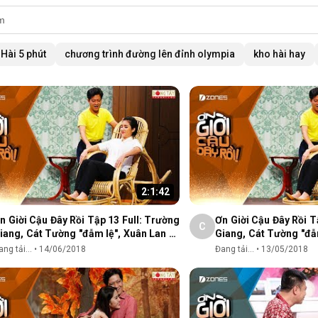
Hài 5 phút
chương trình đường lên đỉnh olympia
kho hài hay
2:1:42
n Giời Cậu Đây Rồi Tập 13 Full: Trường
Ơn Giời Cậu Đây Rồi T
C
iang, Cát Tường "đẫm lệ", Xuân Lan và
Giang, Cát Tường "đẫ
ỗi đau tình cũ
nỗi đau tình cũ
ng tải...
•
14/06/2018
Đang tải...
•
13/05/2018