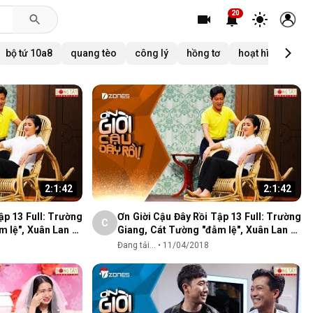
20
bộ tứ 10a8
quang tèo
công lý
hồng tơ
hoạt hình mr. be
2:1:42
2:1:42
ập 13 Full: Trường
Ơn Giời Cậu Đây Rồi Tập 13 Full: Trường
C
m lệ", Xuân Lan và
Giang, Cát Tường "đẫm lệ", Xuân Lan và
nỗi đau tình cũ
Đang tải...
•
11/04/2018