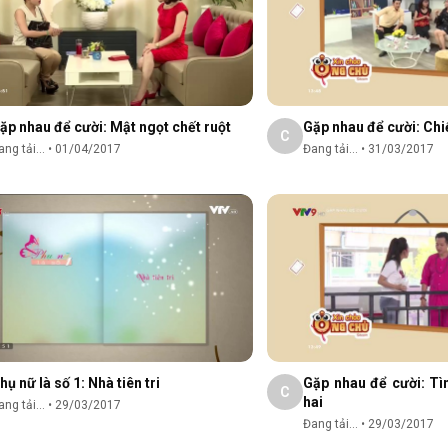
ặp nhau để cười: Mật ngọt chết ruột
Gặp nhau để cười: Chi
C
ng tải...
•
01/04/2017
Đang tải...
•
31/03/2017
hụ nữ là số 1: Nhà tiên tri
Gặp nhau để cười: Tì
C
hai
ng tải...
•
29/03/2017
Đang tải...
•
29/03/2017