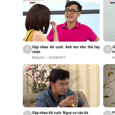
Gặp nhau để cười: Anh em như thể tay
G
C
C
chân
t
Đang tải...
•
23/04/2017
Đa
Gặp nhau để cười: Nguy cơ cận kề
P
C
C