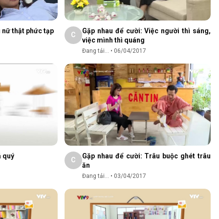
 nữ thật phức tạp
Gặp nhau để cười: Việc người thì sáng,
C
việc mình thì quáng
Đang tải...
•
06/04/2017
á quý
Gặp nhau để cười: Trâu buộc ghét trâu
C
ăn
Đang tải...
•
03/04/2017