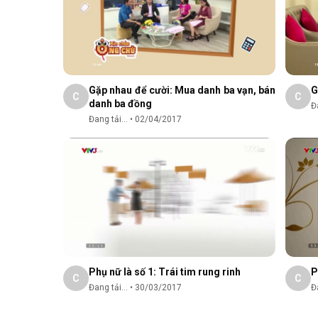
Gặp nhau để cười: Mua danh ba vạn, bán
G
C
C
danh ba đồng
Đa
Đang tải...
•
02/04/2017
Phụ nữ là số 1: Trái tim rung rinh
P
C
C
Đang tải...
•
30/03/2017
Đa