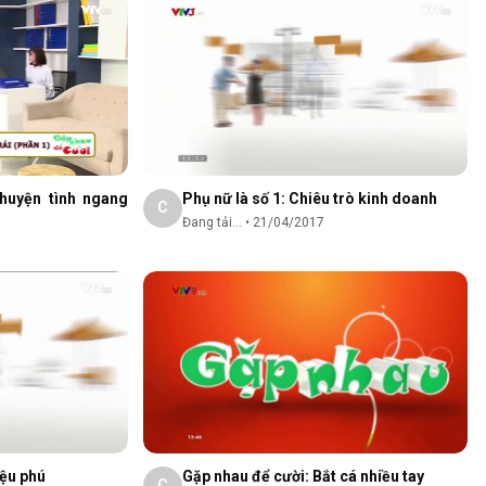
huyện tình ngang
Phụ nữ là số 1: Chiêu trò kinh doanh
C
Đang tải...
•
21/04/2017
iệu phú
Gặp nhau để cười: Bắt cá nhiều tay
C