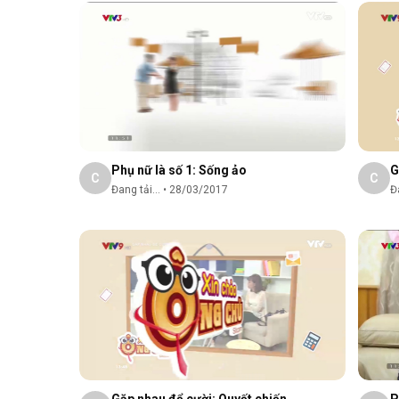
Phụ nữ là số 1: Sống ảo
G
C
C
Đang tải...
•
28/03/2017
Đa
Gặp nhau để cười: Quyết chiến
P