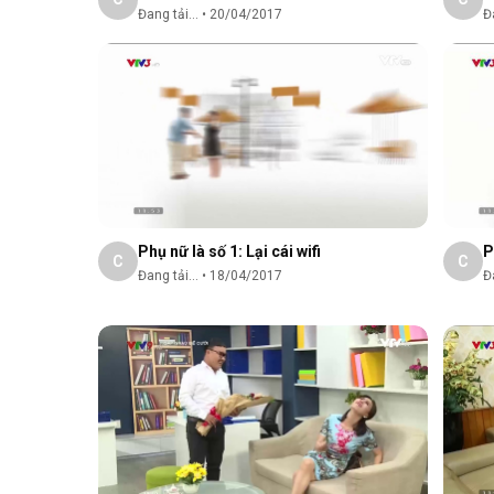
Đang tải...
•
20/04/2017
Đa
Phụ nữ là số 1: Lại cái wifi
P
C
C
Đang tải...
•
18/04/2017
Đa